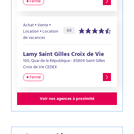
● Fermé
Achat • Vente •
Évaluation de l’agence :
sur 5 étoiles
4.9
Location • Location
de vacances
Lamy Saint Gilles Croix de Vie
100, Quai de la République - 85804 Saint Gilles
Croix de Vie CEDEX
● Fermé
Voir nos agences à proximité