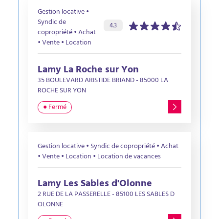
Gestion locative •
Syndic de
Évaluation de l’agence :
sur 5 étoiles
4.3
copropriété • Achat
• Vente • Location
Lamy La Roche sur Yon
35 BOULEVARD ARISTIDE BRIAND - 85000 LA
ROCHE SUR YON
● Fermé
Gestion locative • Syndic de copropriété • Achat
• Vente • Location • Location de vacances
Lamy Les Sables d'Olonne
2 RUE DE LA PASSERELLE - 85100 LES SABLES D
OLONNE