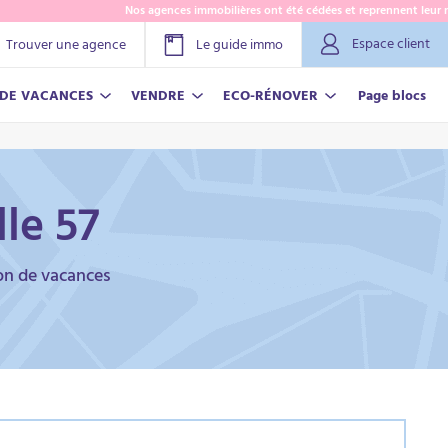
Nos agences immobilières ont été cédées et reprennent leur nom L
Espace client
Trouver une agence
Le guide immo
 DE VACANCES
VENDRE
ECO-RÉNOVER
Page blocs
le 57
ion de vacances