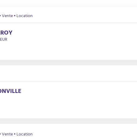
• Vente • Location
RROY
NEUR
ONVILLE
• Vente • Location