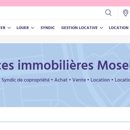
TER
LOUER
SYNDIC
GESTION LOCATIVE
LOCATION
NOS OUTILS
NOS OUTILS
NOUVEAU BLOC TEST
Test
es immobilières Mosel
Estimer son prix de vente
Estimer son loyer
• Syndic de copropriété • Achat • Vente • Location • Locat
gétique