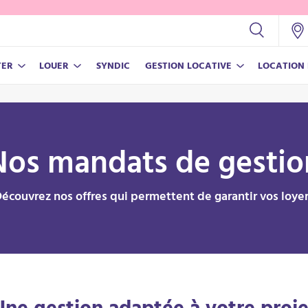
TER
LOUER
SYNDIC
GESTION LOCATIVE
LOCATION
NOS OUTILS
NOS OUTILS
NOUVEAU BLOC TEST
Test
Nos mandats de gestio
Estimer son prix de vente
Estimer son loyer
gétique
écouvrez nos offres qui permettent de garantir vos loye