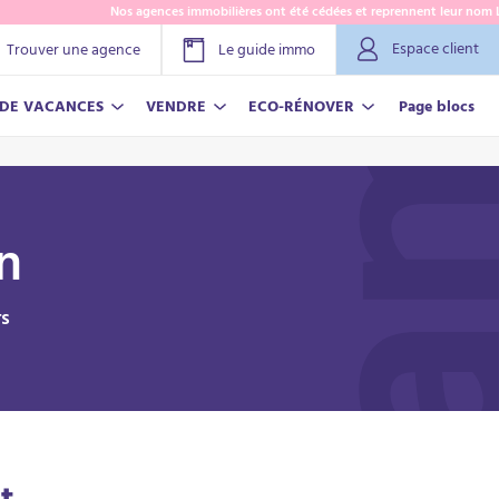
Nos agences immobilières ont été cédées et reprennent leur nom Lamy ! En
Espace client
Trouver une agence
Le guide immo
 DE VACANCES
VENDRE
ECO-RÉNOVER
Page blocs
n
rs