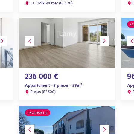
La Croix Valmer (83420)
EX
236 000 €
9
Appartement · 3 pièces · 58m²
App
Frejus (83600)
EXCLUSIVITÉ