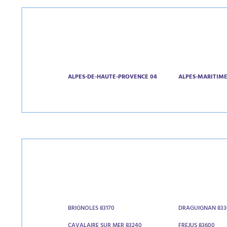
ALPES-DE-HAUTE-PROVENCE 04
ALPES-MARITIME
BRIGNOLES 83170
DRAGUIGNAN 833
CAVALAIRE SUR MER 83240
FREJUS 83600