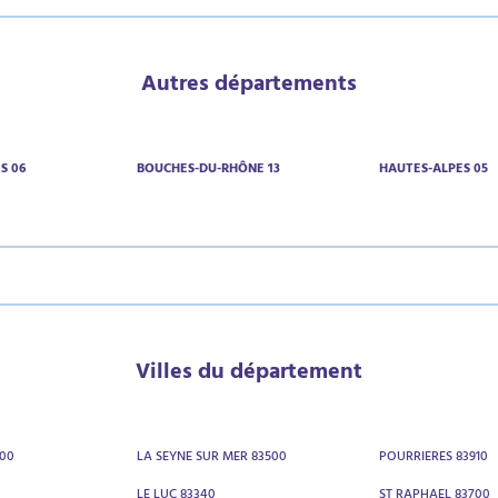
Autres départements
S 06
BOUCHES-DU-RHÔNE 13
HAUTES-ALPES 05
Villes du département
00
LA SEYNE SUR MER 83500
POURRIERES 83910
LE LUC 83340
ST RAPHAEL 83700