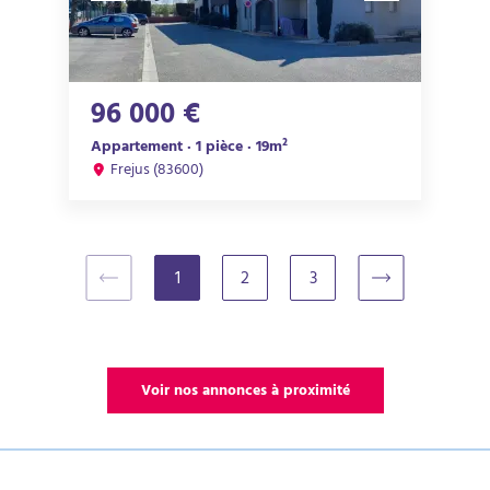
96 000 €
Appartement · 1 pièce · 19m²
Frejus (83600)
1
2
3
(current)
Voir nos annonces à proximité