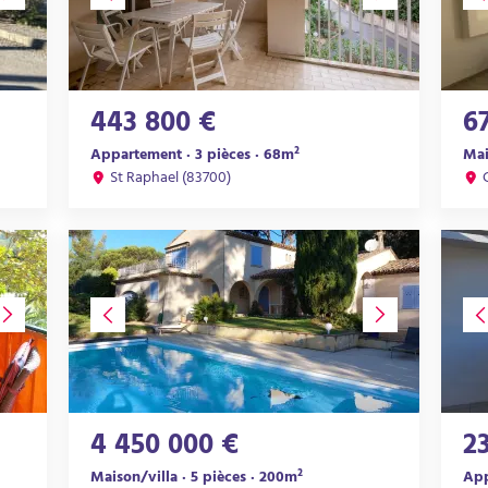
443 800 €
6
Appartement · 3 pièces · 68m²
Mai
St Raphael (83700)
4 450 000 €
2
Maison/villa · 5 pièces · 200m²
App