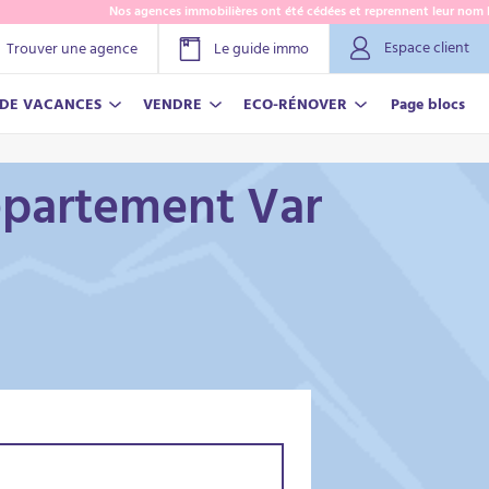
Nos agences immobilières ont été cédées et reprennent leur nom Lamy ! 
Espace client
Trouver une agence
Le guide immo
 DE VACANCES
VENDRE
ECO-RÉNOVER
Page blocs
épartement Var