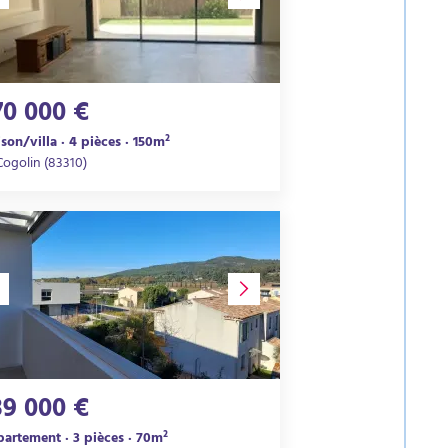
70 000 €
son/villa · 4 pièces · 150m²
Cogolin (83310)
39 000 €
artement · 3 pièces · 70m²