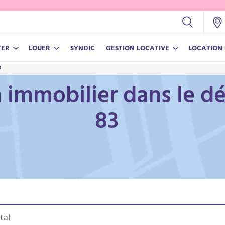
TER
LOUER
SYNDIC
GESTION LOCATIVE
LOCATION
3
NOS OUTILS
NOS OUTILS
 immobilier dans le d
NOUVEAU BLOC TEST
Test
83
Estimer son prix de vente
Estimer son loyer
gétique