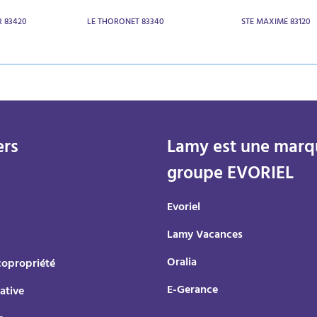
R 83420
LE THORONET 83340
STE MAXIME 83120
ers
Lamy est une marq
groupe EVORIEL
Evoriel
Lamy Vacances
Oralia
copropriété
E-Gerance
ative