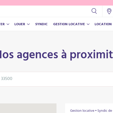
TER
LOUER
SYNDIC
GESTION LOCATIVE
LOCATION
NOS OUTILS
NOS OUTILS
NOUVEAU BLOC TEST
Test
os agences à proximi
Estimer son prix de vente
Estimer son loyer
gétique
Gestion locative • Syndic de