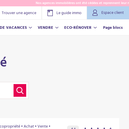
Nos agences immobilières ont été cédées et reprennent leur nom L
Espace client
Trouver une agence
Le guide immo
 DE VACANCES
VENDRE
ECO-RÉNOVER
Page blocs
té
 copropriété • Achat • Vente •